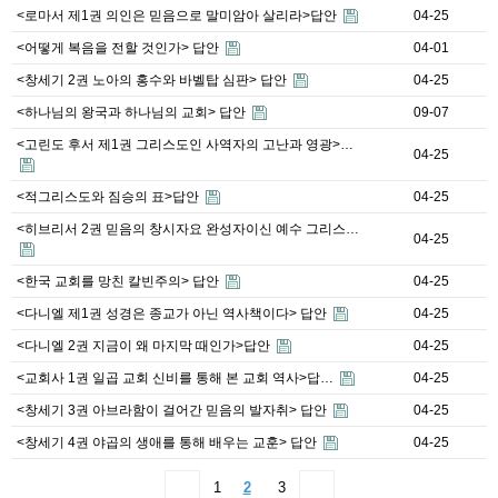
<로마서 제1권 의인은 믿음으로 말미암아 살리라>답안
04-25
<어떻게 복음을 전할 것인가> 답안
04-01
<창세기 2권 노아의 홍수와 바벨탑 심판> 답안
04-25
<하나님의 왕국과 하나님의 교회> 답안
09-07
<고린도 후서 제1권 그리스도인 사역자의 고난과 영광>…
04-25
<적그리스도와 짐승의 표>답안
04-25
<히브리서 2권 믿음의 창시자요 완성자이신 예수 그리스…
04-25
<한국 교회를 망친 칼빈주의> 답안
04-25
<다니엘 제1권 성경은 종교가 아닌 역사책이다> 답안
04-25
<다니엘 2권 지금이 왜 마지막 때인가>답안
04-25
<교회사 1권 일곱 교회 신비를 통해 본 교회 역사>답…
04-25
<창세기 3권 아브라함이 걸어간 믿음의 발자취> 답안
04-25
<창세기 4권 야곱의 생애를 통해 배우는 교훈> 답안
04-25
1
2
3